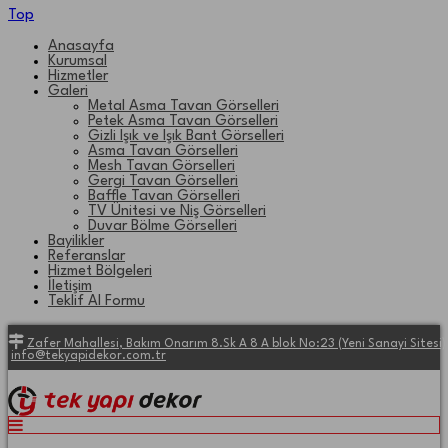
Top
Anasayfa
Kurumsal
Hizmetler
Galeri
Metal Asma Tavan Görselleri
Petek Asma Tavan Görselleri
Gizli Işık ve Işık Bant Görselleri
Asma Tavan Görselleri
Mesh Tavan Görselleri
Gergi Tavan Görselleri
Baffle Tavan Görselleri
TV Ünitesi ve Niş Görselleri
Duvar Bölme Görselleri
Bayilikler
Referanslar
Hizmet Bölgeleri
İletişim
Teklif Al Formu
Zafer Mahallesi, Bakım Onarım 8.Sk A 8 A blok No:23 (Yeni Sanayi Site
info@tekyapidekor.com.tr