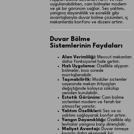
uygulanabilirken, cam bölmeler modern
ve şık bir görünüm sağlar. Ses yalıtımı,
yangına dayanıklılık ve esneklik gibi
avantajlarıyla duvar bölme çözümleri, iç
mekanlarda konforu ve düzeni artırır.
Duvar Bölme
Sistemlerinin Faydaları
Alan Verimliliği:
Mevcut mekanları
daha fonksiyonel hale getirir.
Hızlı Uygulama:
Özellikle alçıpan
bölmeler, kısa sürede
montajlanabilir.
Taşınabilirlik:
Modüler sistemler
sayesinde mekan ihtiyaçları
değiştiğinde kolayca sökülüp
yeniden kurulabilir.
Estetik Görünüm:
Cam bölme
sistemleri modern ve ferah bir
atmosfer yaratır.
Yalıtım Özellikleri:
Ses ve ısı
yalıtımı sağlayarak konfor artırır.
Yangın Dayanıklılığı:
Özellikle alçı
levhalar yangına karşı dirençlidir.
Maliyet Avantajı:
Duvar örmeye
kıyasla daha ekonomik bir