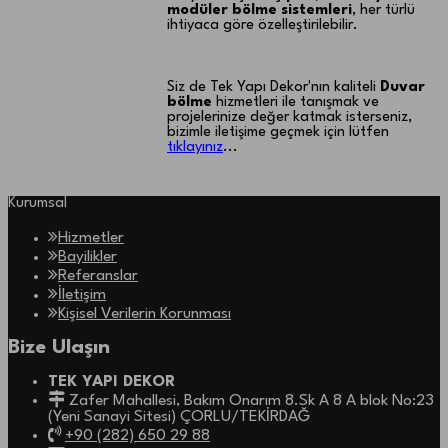
modüler bölme sistemleri
, her türlü
ihtiyaca göre özelleştirilebilir.
Siz de Tek Yapı Dekor'nın kaliteli
Duvar
bölme
hizmetleri ile tanışmak ve
projelerinize değer katmak isterseniz,
bizimle iletişime geçmek için lütfen
tıklayınız
...
Kurumsal
Hizmetler
Bayilikler
Referanslar
İletişim
Kişisel Verilerin Korunması
Bize Ulaşın
TEK YAPI DEKOR
Zafer Mahallesi, Bakım Onarım 8.Sk A 8 A blok No:23
(Yeni Sanayi Sitesi) ÇORLU/TEKİRDAĞ
+90 (282) 650 29 88