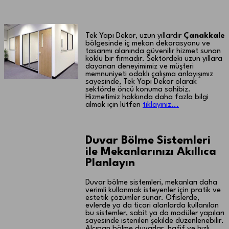
Çanakkale Duvar bölme
Tek Yapı Dekor, uzun yıllardır
Çanakkale
bölgesinde iç mekan dekorasyonu ve
tasarımı alanında güvenilir hizmet sunan
köklü bir firmadır. Sektördeki uzun yıllara
dayanan deneyimimiz ve müşteri
memnuniyeti odaklı çalışma anlayışımız
sayesinde, Tek Yapı Dekor olarak
sektörde öncü konuma sahibiz.
Hizmetimiz hakkında daha fazla bilgi
almak için lütfen
tıklayınız...
Duvar Bölme Sistemleri
ile Mekanlarınızı Akıllıca
Planlayın
Duvar bölme sistemleri, mekanları daha
verimli kullanmak isteyenler için pratik ve
estetik çözümler sunar. Ofislerde,
evlerde ya da ticari alanlarda kullanılan
bu sistemler, sabit ya da modüler yapıları
sayesinde istenilen şekilde düzenlenebilir.
Alçıpan bölme duvarlar, hafif ve hızlı