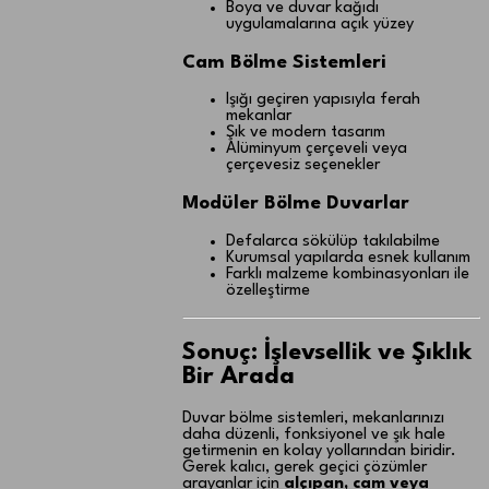
Boya ve duvar kağıdı
uygulamalarına açık yüzey
Cam Bölme Sistemleri
Işığı geçiren yapısıyla ferah
mekanlar
Şık ve modern tasarım
Alüminyum çerçeveli veya
çerçevesiz seçenekler
Modüler Bölme Duvarlar
Defalarca sökülüp takılabilme
Kurumsal yapılarda esnek kullanım
Farklı malzeme kombinasyonları ile
özelleştirme
Sonuç: İşlevsellik ve Şıklık
Bir Arada
Duvar bölme sistemleri, mekanlarınızı
daha düzenli, fonksiyonel ve şık hale
getirmenin en kolay yollarından biridir.
Gerek kalıcı, gerek geçici çözümler
arayanlar için
alçıpan, cam veya