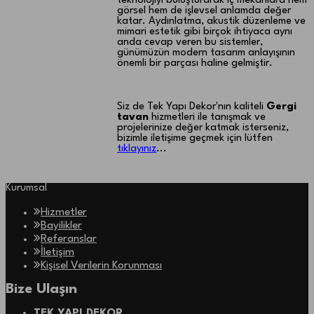
teknolojiyi buluşturarak iç mekanlara hem
görsel hem de işlevsel anlamda değer
katar. Aydınlatma, akustik düzenleme ve
mimari estetik gibi birçok ihtiyaca aynı
anda cevap veren bu sistemler,
günümüzün modern tasarım anlayışının
önemli bir parçası haline gelmiştir.
Siz de Tek Yapı Dekor'nın kaliteli
Gergi
tavan
hizmetleri ile tanışmak ve
projelerinize değer katmak isterseniz,
bizimle iletişime geçmek için lütfen
tıklayınız
...
Kurumsal
Hizmetler
Bayilikler
Referanslar
İletişim
Kişisel Verilerin Korunması
Bize Ulaşın
TEK YAPI DEKOR