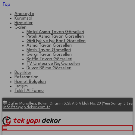
Top
Anasayfa
Kurumsal
Hizmetler
Galeri
Metal Asma Tavan Görselleri
Petek Asma Tavan Görselleri
Gizli Işık ve Işık Bant Görselleri
Asma Tavan Görselleri
Mesh Tavan Görselleri
Gergi Tavan Görselleri
Baffle Tavan Görselleri
TV Ünitesi ve Niş Görselleri
Duvar Bölme Görselleri
Bayilikler
Referanslar
Hizmet Bölgeleri
İletişim
Teklif Al Formu
Zafer Mahallesi, Bakım Onarım 8.Sk A 8 A blok No:23 (Yeni Sanayi Site
info@tekyapidekor.com.tr