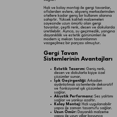
Hızlı ve kolay montajı ile gergi tavanlar,
ofislerden evlere, alışveriş merkezlerinden
otellere kadar geniş bir kullanım alanına
sahiptir. Yüksek kaliteli malzemeleri
sayesinde uzun ömürlü olan gergi
tavanlar, çeşitli renk, desen ve dokularda
üretilebilir. Ayrıca, su geçirmezlik, yangına
dayanıklılık ve estetik görünümleri ile
modern iç mekan tasarımlarının
vazgeçilmez bir parçası olmuştur.
Gergi Tavan
Sistemlerinin Avantajları
Estetik Tasarım:
Geniş renk,
desen ve dokularla kişiye özel
çözümler sunar.
Işık Geçirgenliği:
Arkadan
aydınlatmalı sistemlerde dekoratif
ve fonksiyonel ışık çözümleri
sağlar.
Akustik Performans:
Ses yalıtımı
sağlar ve yankıyı azaltır.
Kolay Montaj:
Hızlı uygulanabilir
yapısı ile zaman tasarrufu sağlar.
Uzun Ömür:
Dayanıklı malzeme
yapısı ile uzun yıllar boyunca