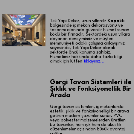
Kapaklı Gergi tavan
Tek Yapı Dekor, uzun yıllardır
Kapaklı
bölgesinde iç mekan dekorasyonu ve
tasarımı alanında güvenilir hizmet sunan
köklü bir firmadır. Sektördeki uzun yıllara
dayanan deneyimimiz ve müşteri
memnuniyeti odaklı çalışma anlayışımız
sayesinde, Tek Yapı Dekor olarak
sektörde öncü konuma sahibiz.
Hizmetimiz hakkında daha fazla bilgi
almak için lütfen
tıklayınız...
Gergi Tavan Sistemleri ile
Şıklık ve Fonksiyonellik Bir
Arada
Gergi tavan sistemleri, iç mekanlarda
estetik, şıklık ve fonksiyonelliği bir araya
getiren modern çözümler sunar. PVC
veya polyester malzemelerden üretilen
bu tavanlar, hem ışık hem de akustik
düzenlemeler açısından büyük avantaj
sağlar.