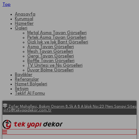
Top
Anasayfa
Kurumsal
Hizmetler
Galeri
Metal Asma Tavan Görselleri
Petek Asma Tavan Görselleri
Gizli Işık ve Işık Bant Görselleri
Asma Tavan Görselleri
Mesh Tavan Görselleri
Gergi Tavan Görselleri
Baffle Tavan Görselleri
TV Ünitesi ve Niş Görselleri
Duvar Bölme Görselleri
Bayilikler
Referanslar
Hizmet Bölgeleri
İletişim
Teklif Al Formu
Zafer Mahallesi, Bakım Onarım 8.Sk A 8 A blok No:23 (Yeni Sanayi Site
info@tekyapidekor.com.tr