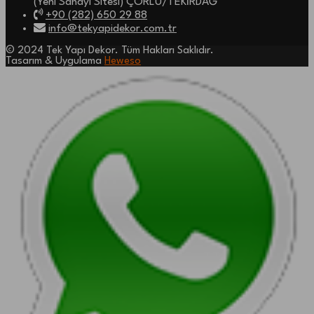
(Yeni Sanayi Sitesi) ÇORLU/TEKİRDAĞ
+90 (282) 650 29 88
info@tekyapidekor.com.tr
© 2024 Tek Yapı Dekor. Tüm Hakları Saklıdır.
Tasarım & Uygulama
Heweso