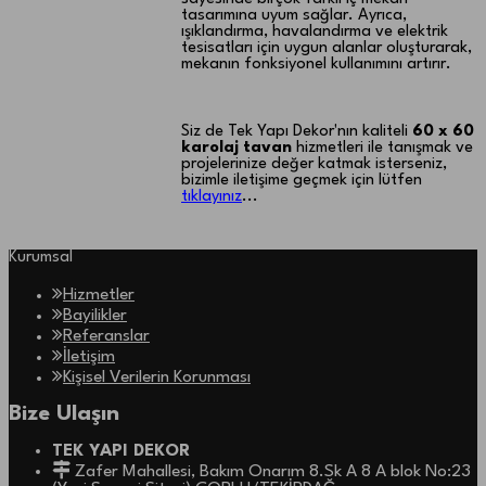
tasarımına uyum sağlar. Ayrıca,
ışıklandırma, havalandırma ve elektrik
tesisatları için uygun alanlar oluşturarak,
mekanın fonksiyonel kullanımını artırır.
Siz de Tek Yapı Dekor'nın kaliteli
60 x 60
karolaj tavan
hizmetleri ile tanışmak ve
projelerinize değer katmak isterseniz,
bizimle iletişime geçmek için lütfen
tıklayınız
...
Kurumsal
Hizmetler
Bayilikler
Referanslar
İletişim
Kişisel Verilerin Korunması
Bize Ulaşın
TEK YAPI DEKOR
Zafer Mahallesi, Bakım Onarım 8.Sk A 8 A blok No:23