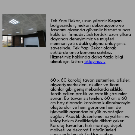
Keşan 60 x 60 karolaj tavan
Tek Yapı Dekor, uzun yıllardır
Keşan
bölgesinde iç mekan dekorasyonu ve
tasarımı alanında güvenilir hizmet sunan
köklü bir firmadır. Sektördeki uzun yıllara
dayanan deneyimimiz ve müşteri
memnuniyeti odaklı çalışma anlayışımız
sayesinde, Tek Yapı Dekor olarak
sektörde öncü konuma sahibiz.
Hizmetimiz hakkında daha fazla bilgi
almak için lütfen
tıklayınız...
60 x 60 karolaj tavan sistemleri, ofisler,
alışveriş merkezleri, okullar ve ticari
alanlar gibi geniş mekanlarda sıklıkla
tercih edilen pratik ve estetik çözümler
sunar. Bu tavan sistemleri, 60 cm x 60
cm boyutlarında karoların kullanılmasıyla
oluşturulur ve hem görünüm hem de
işlevsellik açısından büyük avantajlar
sağlar. Akustik düzenleme, ısı yalıtımı ve
kolay bakım özellikleriyle dikkat çeker.
Karolaj tavanlar, hızlı montajı, düşük
maliyeti ve dekoratif görünümleri
sayesinde birçok farklı iç mekan