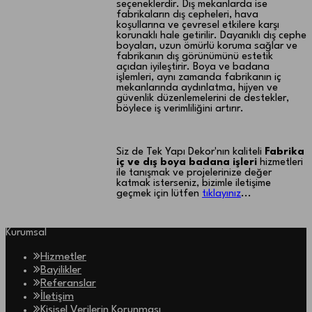
seçeneklerdir. Dış mekanlarda ise
fabrikaların dış cepheleri, hava
koşullarına ve çevresel etkilere karşı
korunaklı hale getirilir. Dayanıklı dış cephe
boyaları, uzun ömürlü koruma sağlar ve
fabrikanın dış görünümünü estetik
açıdan iyileştirir. Boya ve badana
işlemleri, aynı zamanda fabrikanın iç
mekanlarında aydınlatma, hijyen ve
güvenlik düzenlemelerini de destekler,
böylece iş verimliliğini artırır.
Siz de Tek Yapı Dekor'nın kaliteli
Fabrika
iç ve dış boya badana işleri
hizmetleri
ile tanışmak ve projelerinize değer
katmak isterseniz, bizimle iletişime
geçmek için lütfen
tıklayınız
...
Kurumsal
Hizmetler
Bayilikler
Referanslar
İletişim
Kişisel Verilerin Korunması