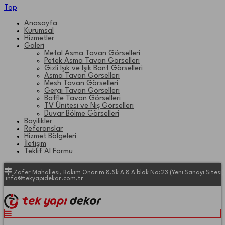
Top
Anasayfa
Kurumsal
Hizmetler
Galeri
Metal Asma Tavan Görselleri
Petek Asma Tavan Görselleri
Gizli Işık ve Işık Bant Görselleri
Asma Tavan Görselleri
Mesh Tavan Görselleri
Gergi Tavan Görselleri
Baffle Tavan Görselleri
TV Ünitesi ve Niş Görselleri
Duvar Bölme Görselleri
Bayilikler
Referanslar
Hizmet Bölgeleri
İletişim
Teklif Al Formu
Zafer Mahallesi, Bakım Onarım 8.Sk A 8 A blok No:23 (Yeni Sanayi Site
info@tekyapidekor.com.tr