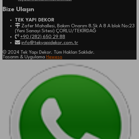
Bize Ulaşın
TEK YAPI DEKOR
Zafer Mahallesi, Bakım Onarım 8.Sk A 8 A blok No:23
(Yeni Sanayi Sitesi) ÇORLU/TEKİRDAĞ
+90 (282) 650 29 88
info@tekyapidekor.com.tr
© 2024 Tek Yapı Dekor. Tüm Hakları Saklıdır.
Tasarım & Uygulama
Heweso