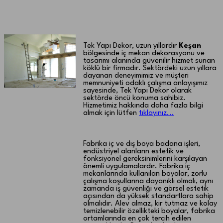
Keşan Fabrika iç ve dış boya badana
işleri
Tek Yapı Dekor, uzun yıllardır
Keşan
bölgesinde iç mekan dekorasyonu ve
tasarımı alanında güvenilir hizmet sunan
köklü bir firmadır. Sektördeki uzun yıllara
dayanan deneyimimiz ve müşteri
memnuniyeti odaklı çalışma anlayışımız
sayesinde, Tek Yapı Dekor olarak
sektörde öncü konuma sahibiz.
Hizmetimiz hakkında daha fazla bilgi
almak için lütfen
tıklayınız...
Fabrika iç ve dış boya badana işleri,
endüstriyel alanların estetik ve
fonksiyonel gereksinimlerini karşılayan
önemli uygulamalardır. Fabrika iç
mekanlarında kullanılan boyalar, zorlu
çalışma koşullarına dayanıklı olmalı, aynı
zamanda iş güvenliği ve görsel estetik
açısından da yüksek standartlara sahip
olmalıdır. Alev almaz, kir tutmaz ve kolay
temizlenebilir özellikteki boyalar, fabrika
ortamlarında en çok tercih edilen