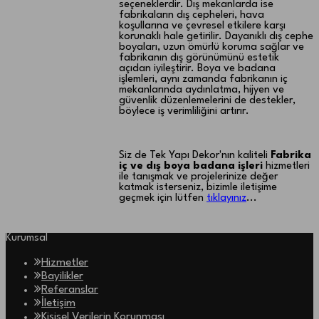
seçeneklerdir. Dış mekanlarda ise
fabrikaların dış cepheleri, hava
koşullarına ve çevresel etkilere karşı
korunaklı hale getirilir. Dayanıklı dış cephe
boyaları, uzun ömürlü koruma sağlar ve
fabrikanın dış görünümünü estetik
açıdan iyileştirir. Boya ve badana
işlemleri, aynı zamanda fabrikanın iç
mekanlarında aydınlatma, hijyen ve
güvenlik düzenlemelerini de destekler,
böylece iş verimliliğini artırır.
Siz de Tek Yapı Dekor'nın kaliteli
Fabrika
iç ve dış boya badana işleri
hizmetleri
ile tanışmak ve projelerinize değer
katmak isterseniz, bizimle iletişime
geçmek için lütfen
tıklayınız
...
Kurumsal
Hizmetler
Bayilikler
Referanslar
İletişim
Kişisel Verilerin Korunması