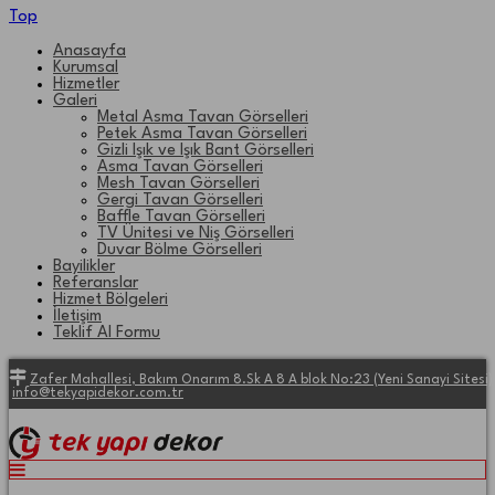
Top
Anasayfa
Kurumsal
Hizmetler
Galeri
Metal Asma Tavan Görselleri
Petek Asma Tavan Görselleri
Gizli Işık ve Işık Bant Görselleri
Asma Tavan Görselleri
Mesh Tavan Görselleri
Gergi Tavan Görselleri
Baffle Tavan Görselleri
TV Ünitesi ve Niş Görselleri
Duvar Bölme Görselleri
Bayilikler
Referanslar
Hizmet Bölgeleri
İletişim
Teklif Al Formu
Zafer Mahallesi, Bakım Onarım 8.Sk A 8 A blok No:23 (Yeni Sanayi Site
info@tekyapidekor.com.tr