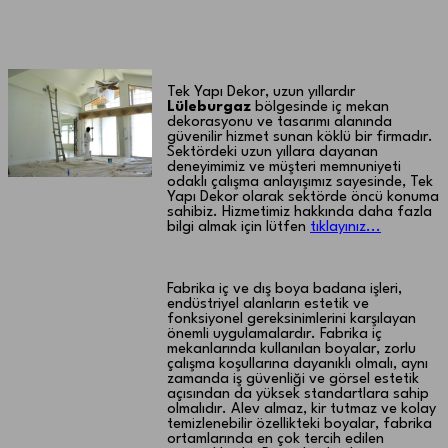
Lüleburgaz Fabrika iç ve dış boya
badana işleri
Tek Yapı Dekor, uzun yıllardır
Lüleburgaz
bölgesinde iç mekan
dekorasyonu ve tasarımı alanında
güvenilir hizmet sunan köklü bir firmadır.
Sektördeki uzun yıllara dayanan
deneyimimiz ve müşteri memnuniyeti
odaklı çalışma anlayışımız sayesinde, Tek
Yapı Dekor olarak sektörde öncü konuma
sahibiz. Hizmetimiz hakkında daha fazla
bilgi almak için lütfen
tıklayınız...
Fabrika iç ve dış boya badana işleri,
endüstriyel alanların estetik ve
fonksiyonel gereksinimlerini karşılayan
önemli uygulamalardır. Fabrika iç
mekanlarında kullanılan boyalar, zorlu
çalışma koşullarına dayanıklı olmalı, aynı
zamanda iş güvenliği ve görsel estetik
açısından da yüksek standartlara sahip
olmalıdır. Alev almaz, kir tutmaz ve kolay
temizlenebilir özellikteki boyalar, fabrika
ortamlarında en çok tercih edilen