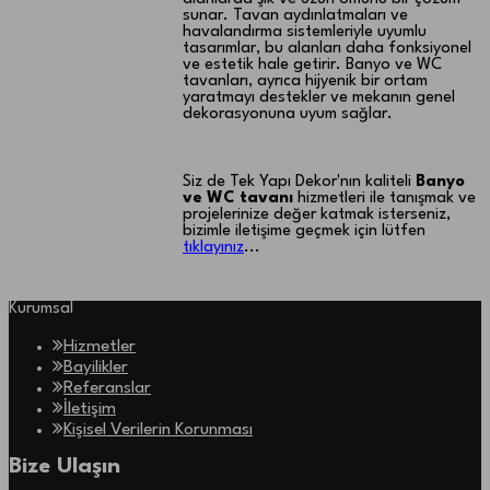
sunar. Tavan aydınlatmaları ve
havalandırma sistemleriyle uyumlu
tasarımlar, bu alanları daha fonksiyonel
ve estetik hale getirir. Banyo ve WC
tavanları, ayrıca hijyenik bir ortam
yaratmayı destekler ve mekanın genel
dekorasyonuna uyum sağlar.
Siz de Tek Yapı Dekor'nın kaliteli
Banyo
ve WC tavanı
hizmetleri ile tanışmak ve
projelerinize değer katmak isterseniz,
bizimle iletişime geçmek için lütfen
tıklayınız
...
Kurumsal
Hizmetler
Bayilikler
Referanslar
İletişim
Kişisel Verilerin Korunması
Bize Ulaşın