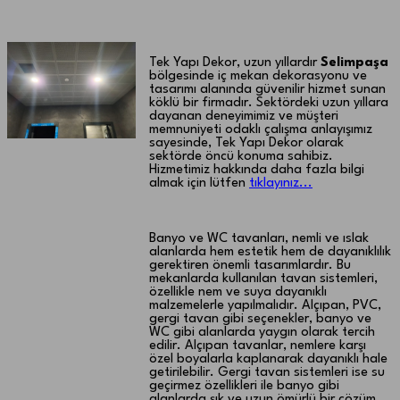
Selimpaşa Banyo ve WC tavanı
Tek Yapı Dekor, uzun yıllardır
Selimpaşa
bölgesinde iç mekan dekorasyonu ve
tasarımı alanında güvenilir hizmet sunan
köklü bir firmadır. Sektördeki uzun yıllara
dayanan deneyimimiz ve müşteri
memnuniyeti odaklı çalışma anlayışımız
sayesinde, Tek Yapı Dekor olarak
sektörde öncü konuma sahibiz.
Hizmetimiz hakkında daha fazla bilgi
almak için lütfen
tıklayınız...
Banyo ve WC tavanları, nemli ve ıslak
alanlarda hem estetik hem de dayanıklılık
gerektiren önemli tasarımlardır. Bu
mekanlarda kullanılan tavan sistemleri,
özellikle nem ve suya dayanıklı
malzemelerle yapılmalıdır. Alçıpan, PVC,
gergi tavan gibi seçenekler, banyo ve
WC gibi alanlarda yaygın olarak tercih
edilir. Alçıpan tavanlar, nemlere karşı
özel boyalarla kaplanarak dayanıklı hale
getirilebilir. Gergi tavan sistemleri ise su
geçirmez özellikleri ile banyo gibi
alanlarda şık ve uzun ömürlü bir çözüm