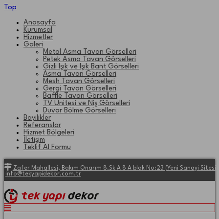
Top
Anasayfa
Kurumsal
Hizmetler
Galeri
Metal Asma Tavan Görselleri
Petek Asma Tavan Görselleri
Gizli Işık ve Işık Bant Görselleri
Asma Tavan Görselleri
Mesh Tavan Görselleri
Gergi Tavan Görselleri
Baffle Tavan Görselleri
TV Ünitesi ve Niş Görselleri
Duvar Bölme Görselleri
Bayilikler
Referanslar
Hizmet Bölgeleri
İletişim
Teklif Al Formu
Zafer Mahallesi, Bakım Onarım 8.Sk A 8 A blok No:23 (Yeni Sanayi Site
info@tekyapidekor.com.tr